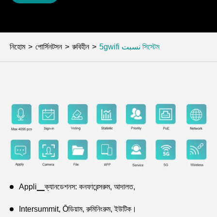
নিহোম
পোর্সিনটসন
রুবিহীন
5gwifi نسبت সিস্টেম
Appli▁ক্যানডেশনস: কনফারেন্সরুম, আদালত,
Intersummit, Ōডিয়াম, রুমিনিংরুম, ইউটিক।