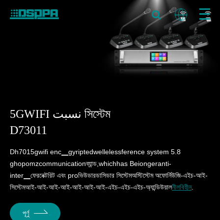
5GWIFI نسبت সিস্টেম
D73011
Dh7015gwifi enc▁gyriptedwellelessference system 5.8
ghopomzcommunicationব্যান্ড,whichhas Beiongeranti-
inter▁ফেরনেক্টরিট এবং proভিউডারডাসিডার সিস্টেমঅস্টিস্টেম অফোর্নিউজি-এইচ-আই-
সিস্টেমআই-আই-আই-আই-আই-আই-আই-এইচ-এইচ-এইচ-অ্যান্ডিউয়াল
নীলবিহীন
.
পূর্ণু