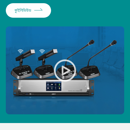
কুইলিভিউড