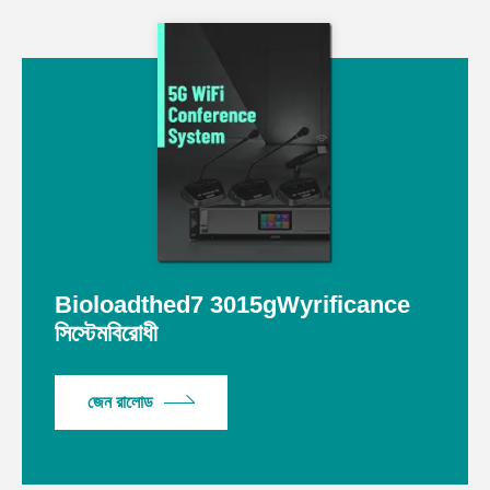
Bioloadthed7 3015gWyrificance
সিস্টেমবিরোধী
জেন রালোড