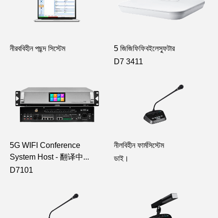
নীরববিহীন পছন্দ সিস্টেম
5 জিজিফিফিবইলেস্ফুটার
D7 3411
5G WIFI Conference
নীলবিহীন ফার্মসিস্টেম
System Host - 翻译中...
ডাই।
D7101