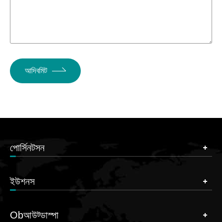
আদিবমিট
পোর্সিনটসন
ইউশনস
Obআউট্ডাস্পা