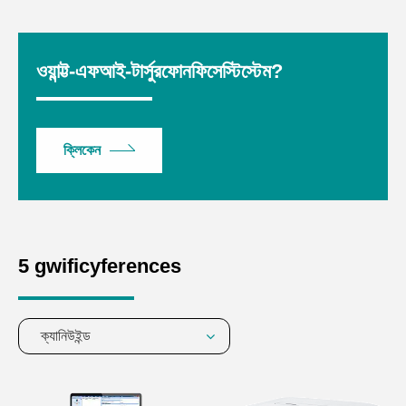
ওয়ান্ট্ট-এফআই-টার্সুরফোনফিসেস্টিস্টেম?
ক্লিকেন
5 gwificyferences
ক্যানিউইন্ড