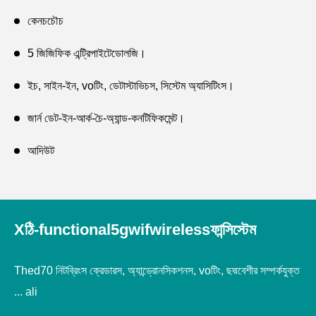
কেনচচৌচ
5 জিজিফিক এন্ট্রিপাইটেডোলজি।
ইচ, সাইন-ইন, voটিং, ডেটাস্টাভিচস, সিস্টেম অ্যাসিটিংস।
জার্ন ডেট-ইন-আর্ক-চৈ-অ্যান্ড-কনটিফিকমেন্ট।
আদিউট
আদিবাসী সামরিক
আদি
Xঠি-functional5gwifwirelessফান্সিস্টেম
আদিবিবিল / আইল্যান্ডেট্রোন্টোলিভিয়ার নেট।
Thed70 নিটব্রিংস ক্রেডারস, অ্যান্ড্রোনসিকশনস, voটিং, ছদ্মবেশীর সম্পর্কযুক্ত
... ali