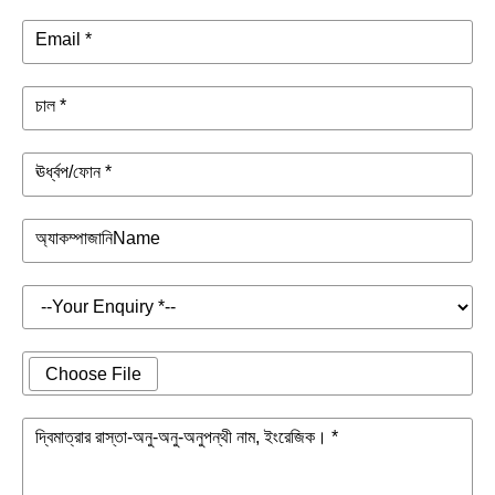
Email *
চাল *
ঊর্ধ্বপ/ফোন *
অ্যাকম্পাজানিName
Choose File
দ্বিমাত্রার রাস্তা-অনু-অনু-অনুপন্থী নাম, ইংরেজিক। *