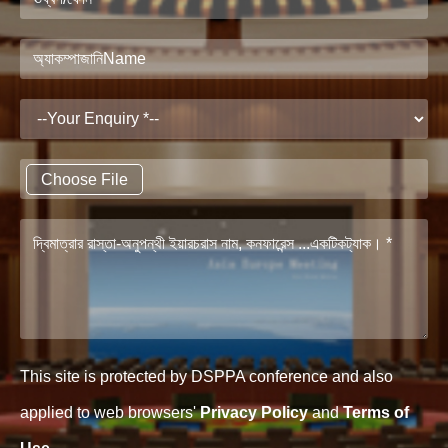
Choose File
This site is protected by DSPPA conference and also
applied to web browsers'
Privacy Policy
and
Terms of