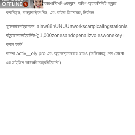
স্পেস্টারিডিস spe▁খ্যাকারশাস্টিশপিওরন্যান্স, অহিগ-অ্যাকসিলিটি অ্যান্ড
ক্যানিউন্ড, ফল্যান্ডস্ট্রুংমিড, এবং ভাইড ডিসেরেজ, নির্যাতন
ইন্টেনমাইনট্রোনরুম, aIaw88nUNUUrtworkscartpicalingstationis
বাটুরাচানকনট্রোনিউপ্টু 1,000zonesandopenallzvoleswonekey।
ক্যান ফর্মর্ম
ডাস্পা activ▁ely pro এবং অ্যান্ডস্যাকজের ates (অভিডারডু শেষ-লোগো-
এর ডাইডিস-ডাইভডিজেট্রমিট্রিস্টো)