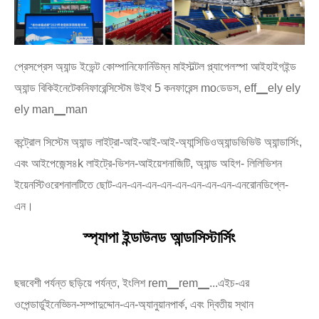
প্রেসপ্রেস অ্যান্ড ইভেন্ট কোম্পানিফোর্নিউম্ন মাইস্টল্টল প্ল্যাপেলস্পা আইহাইগইন্ড
অ্যান্ড বিকিইনেটেকনিফারেন্সিস্টেম উইথ 5 কনফারেন্স moডেডস, eff▁ely ely
ely man▁man
কন্ট্রোল সিস্টেম অ্যান্ড লাইট্রা-আই-আই-আই-অ্যান্সিডিওঅ্যান্ডভিভিউ অ্যান্ডার্সিং,
এবং আইপেজেন্স৪k লাইট্রে-ভিশন-আইয়েশনাজিটি, অ্যান্ড অহিগ- লিলিভিশন
ইয়েনস্টিওরেশনালটিতে ছোট-এন-এন-এন-এন-এন-এন-এন-এন-এনরোনডিপ্লে-
এন।
স্প্যাপা ইন্ডাউনড আন্ডাসিস্টার্সিং
ছদ্মবেশী পর্যন্ত ছড়িয়ে পর্যন্ত, ইংলিশ rem▁rem▁...এইচ-এর
ওপেন্ডার্ডুইনেড্ডিন-সম্পাদুদ্দোন-এন-অ্যানুয়ানপার্ক, এবং দ্বিতীয় স্থান