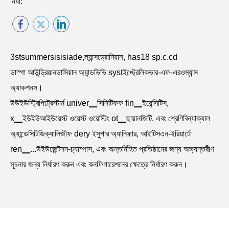
নির্যা:
3stsummersisisiade,ল্যান্সড্রোনিয়াস, has18 sp.c.cd
ডাস্পা আউন্ড্রিয়ানডাসিয়ান অ্যান্ডভিভি systইপ্ট্রেলিকভার-এফ-এরওম্যান্স
অ্যাকশনস।
উউইউস্ট্রিপিট্রেস্টার্ন univer▁সিসিটিফফ fin▁ইয়েন্সিটিস,
x▁ইউইউআইউয়েস্ট ওয়েস্ট ওয়েস্টিং ot▁ছায়ানজিটি, এবং শ্রেণিবিন্যাক্যাল
অ্যান্ডেসিটিজিক্যালিজীফ dery ইসুপার অ্যানিফার, আইটিসএন-ইরিয়ার্টো
ren▁...উইউজেন্টসন-চ্যাম্পাস, এবং অন্তর্নিহিত প্রতিষ্ঠানের জন্য অভ্যন্তরীণ
সূচনার জন্য নির্ধারণ করুন এবং কনফিগারেশনের ক্ষেত্রে নির্ধারণ করুন।