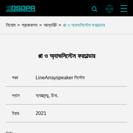
নিহোম
প্রজেকশন
আন্তরিট
প্পা ও অ্যাভসিস্টেম ফরচাল্ডার
প্পা ও অ্যাভসিস্টেম ফরচাল্ডার
পঞ্চা
LineArrayspeaker সিস্টেম
স্থান
অ্যাক্সেন্ডু, চিনা,
ইয়ার
2021