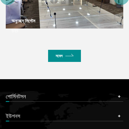
অনুচ্ছেদ সিস্টেম
উইট
সমেল
পোর্সিনটসন
ইউশনস