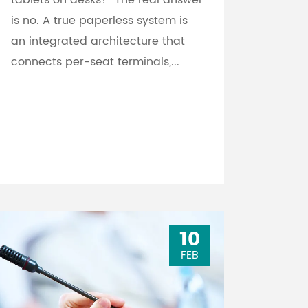
tablets on desks?” The real answer
is no. A true paperless system is
an integrated architecture that
connects per-seat terminals,...
10
FEB