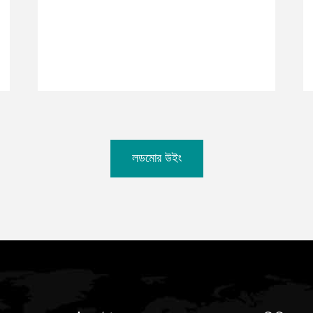
লডমোর উইং