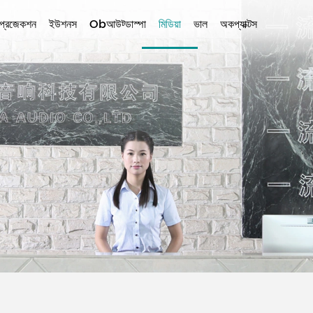
প্রজেকশন
ইউশনস
Obআউট্ডাস্পা
মিডিয়া
ভাল
অকপ্যাক্টস