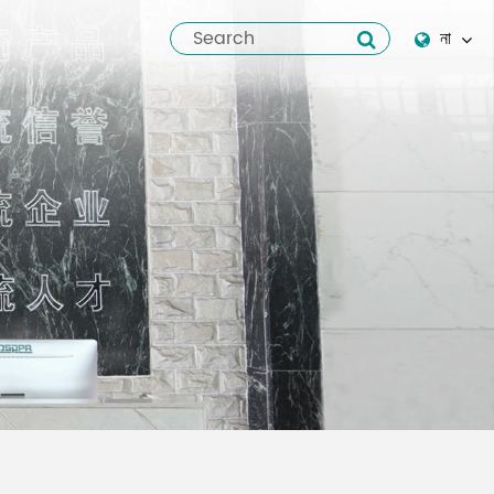
না
English
Español
italiano
русский
العربية
tiếng việt
Pilipino
ไทย