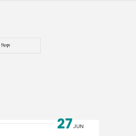
Malay
বাঙালি
নিঃশব্দ
27
JUN