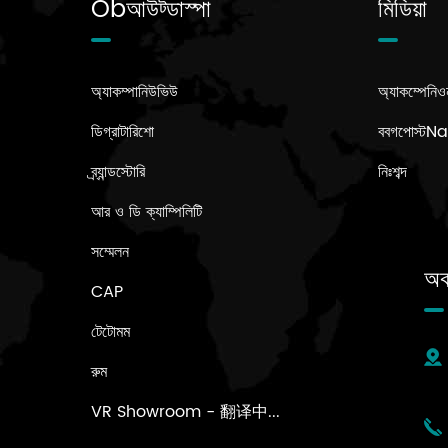
Obআউট্ডাস্পা
মিডিয়া
অ্যাকম্পানিউভিউ
অ্যাকম্পেনিও
ডিগ্রাটারিশো
ববগপোস্ট
ব্র্যান্ডস্টোরি
নিঃশব্দ
আর ও ডি ক্যাম্পিলিটি
সম্মেলন
অক
CAP
টেটোমম
রুম
VR Showroom - 翻译中...