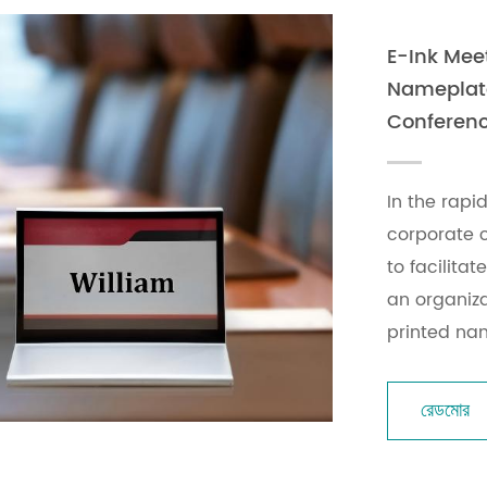
E-Ink Mee
Nameplates
Conferenc
In the rapi
corporate 
to facilita
an organizat
printed nam
রেডমোর