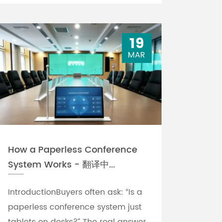
19
MAR
How a Paperless Conference
System Works - 翻译中...
IntroductionBuyers often ask: “Is a
paperless conference system just