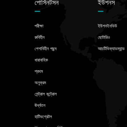
পোর্সিনটসন
ইউশনস
পরীক্ষা
ইউশনইনভিউ
রুবিহীন
ছোটারিও
পেশাবিহীন পছন্দ
আচটিভিক্যাডম্যান্ড
ধারাবাহিক
প্রথম
অনুক্রম
সেন্ট্রাল কন্ট্রোল
ঊর্ধ্বতন
হাটিভগ্রেটল