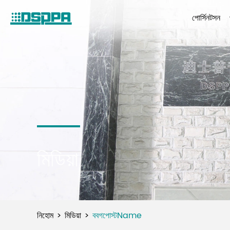
পোর্সিনটসন
মিডিয়া
নিহোম
মিডিয়া
ববগপোস্টName