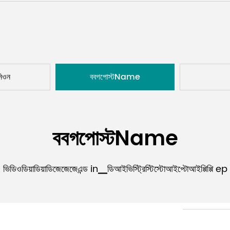
নিওন
ববগপোস্টName
ববগপোস্টName
ভিডিওডিয়াডিয়াডিজেজেজেএন্ড in▁ডিআইভিস্ট্রিস্টিস্টোআইপ্টোআইপ্পিপ্পি ep