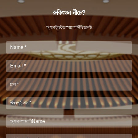
রুকিংওন নীচে?
অ্যাকট্যাক্টডস্পাফোর্সিভিডানউ