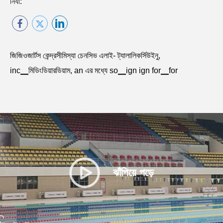
নির্যা:
জিজিওজার্টস কেন্দ্রসীমিস্যা চেনসিভ এলাই- ট্যালালিকর্সিউইনু,
inc▁মিডিংডিয়ারডিয়াম, an এর মধ্যে so▁ign ign for▁for
ঝাঁপিয়ে পড়ে