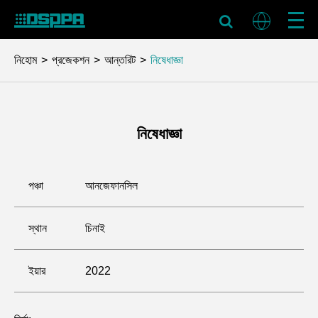
নিহোম
প্রজেকশন
আন্তরিট
নিষেধাজ্ঞা
নিষেধাজ্ঞা
পঞ্চা
আনজেফানসিল
স্থান
চিনাই
ইয়ার
2022