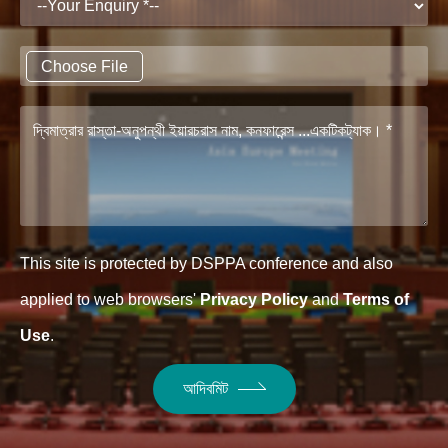
Choose File
This site is protected by DSPPA conference and also
applied to web browsers'
Privacy Policy
and
Terms of
Use
.
আদিবমিট