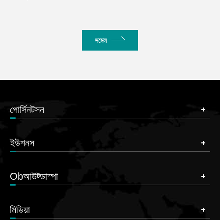
সমেল
পোর্সিনটসন
ইউশনস
Obআউট্ডাস্পা
মিডিয়া