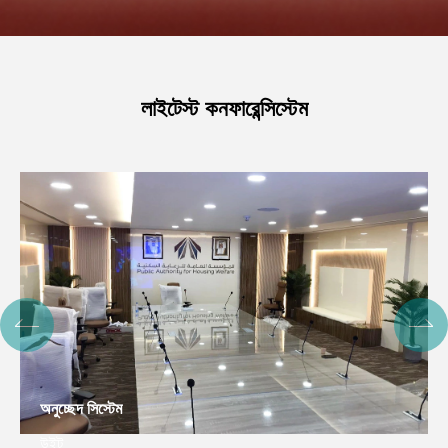
লাইটেস্ট কনফারেন্সিস্টেম
অনুচ্ছেদ সিস্টেম
উইট