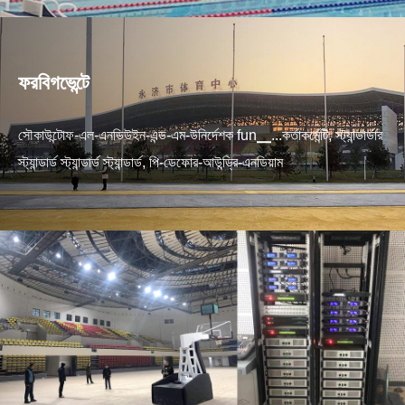
ফরবিগভেন্টে
সৌকাউন্টোফ-এল-এনডিউইন-এন্ড-এম-উনির্দেশক fun▁...কর্তাকর্মেন্টি, স্ট্যান্ডার্ডার
স্ট্যান্ডার্ড স্ট্যান্ডার্ড স্ট্যান্ডার্ড, পি-ডেফোর-আউন্ড্রি-এনডিয়াম