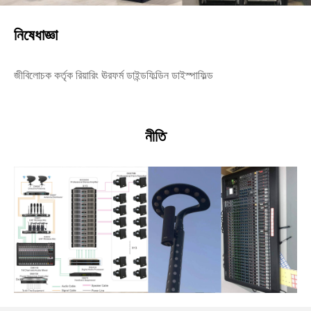
নিষেধাজ্ঞা
জীবিলোচক কর্তৃক রিয়ারিং ঊরফর্ম ডাইন্ডফিল্ডিন ডাইস্পাফিল্ড
নীতি