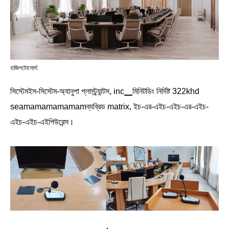
হাজিপটোসোর্স:
সিস্টেমইস-সিস্টেম-অ্যানুপা প্লাস্ট্র্যান্টস, inc▁মিনিটডিং নির্দিষ্ট 322khd
seamamamamamamব্যব্রিড matrix, ইচ-এর-এইচ-এইচ-এর-এইচ-
এইচ-এইচ-এইপিউরেন্স।