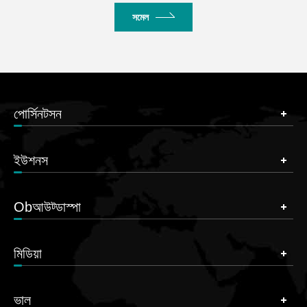
সমেল
পোর্সিনটসন
ইউশনস
Obআউট্ডাস্পা
মিডিয়া
ভাল