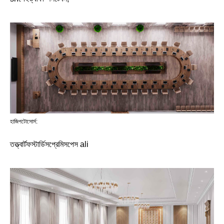
হাজিপটোসোর্স:
তত্ত্বার্টফস্টার্ডিসপ্রেমিসপেস ali