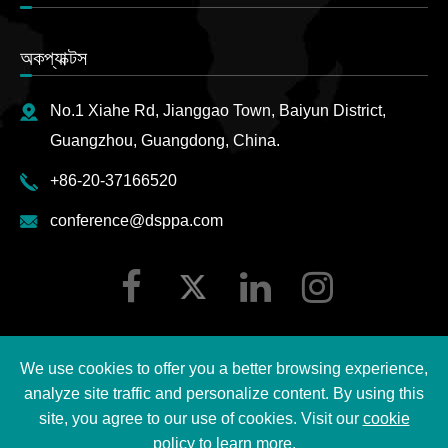
অকপ্যাক্টস
No.1 Xiahe Rd, Jianggao Town, Baiyun District,
Guangzhou, Guangdong, China.
+86-20-37166520
conference@dsppa.com
We use cookies to offer you a better browsing experience,
analyze site traffic and personalize content. By using this
বিকশিত ©
2026 Guangzhou DSPPA Audio Co., Ltd.
অলট্রে
site, you agree to our use of cookies. Visit our
cookie
policy
to learn more.
স্যান্ট
|
ডস্প্যাপ্যাপ্রিভেন