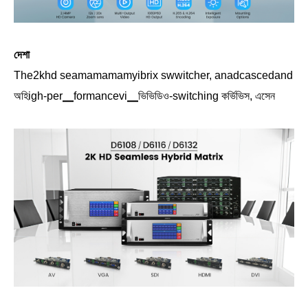
দেশা
The2khd seamamamamyibrix swwitcher, anadcascedand
অহিigh-per▁formancevi▁ভিভিডিও-switching কর্ভিভিস, এসেন