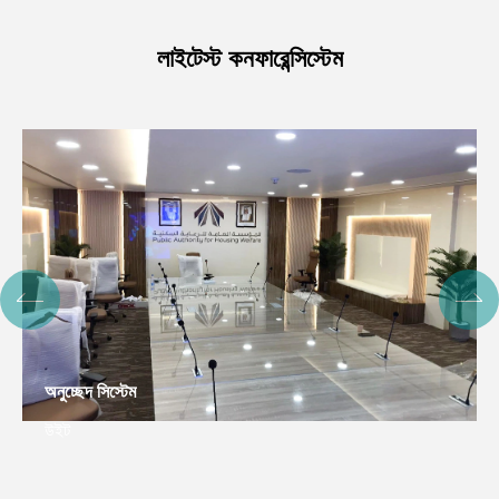
লাইটেস্ট কনফারেন্সিস্টেম
অনুচ্ছেদ সিস্টেম
উইট