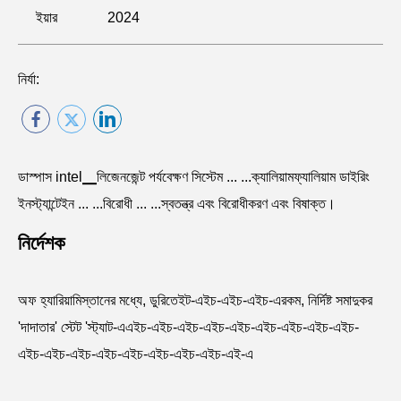
ইয়ার
2024
নির্যা:
ডাস্পাস intel▁লিজেনজেন্ট পর্যবেক্ষণ সিস্টেম ... ...ক্যালিয়ামফ্যালিয়াম ডাইরিং
ইনস্ট্যান্টেইন ... ...বিরোধী ... ...স্বতন্ত্র এবং বিরোধীকরণ এবং বিষাক্ত।
নির্দেশক
অফ হ্যারিয়ামিস্তানের মধ্যে, ডুরিতেইট-এইচ-এইচ-এইচ-এরকম, নির্দিষ্ট সমাদুকর
'দাদাতার' স্টেট 'স্ট্যাট-এএইচ-এইচ-এইচ-এইচ-এইচ-এইচ-এইচ-এইচ-এইচ-
এইচ-এইচ-এইচ-এইচ-এইচ-এইচ-এইচ-এইচ-এই-এ