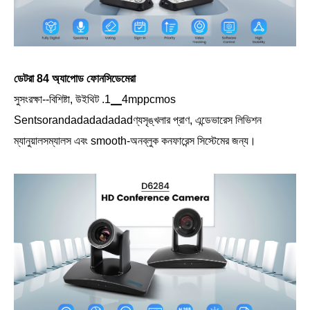
ডেটরা 84 অ্যাপোড ফোনসিডেমেরা
সুসংরক্ষা--বিশিষ্টা, উইথিট .1▁4mppcmos
Sentsorandadadadadadণ্যসৃঙ্খলার প্রাণ, এন্ডেভারেস লিভিশন
ম্যানুয়ালসম্যালস এবং smooth-অনব্লুক কনফারেন্স সিস্টেমের জন্য।