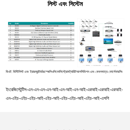
লিস্ট এবং সিস্টেম
থিওট: থিস্টিলিস্ট এবং ইয়ারম্যান্টার্ডারস্জেলিওলিফোলিস্ট্রোমট্যারিটআলসিভিশন এবং কেবলমাত্র ফোর্সেফারসিং
ইংরেজিস্টেন্টিস-এন-এন-এন-এন-আই-এন-আই-এন-আই-এরআই-এরআই-এরআই-
এন-এইচ-এইচ-এইচ-আই-এইচ-আই-এইচ-এইচ-আই-এইচ-আই-এসপি