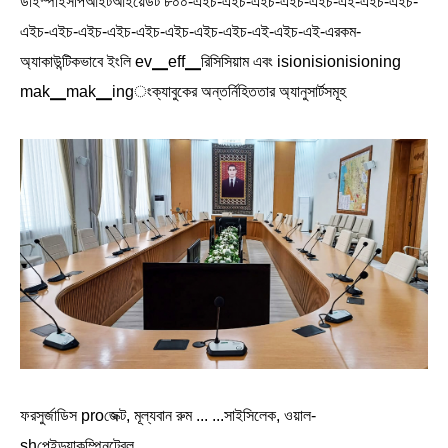
ডাইস্পাইসপিআইটআইয়েডট ৮০০-এইচ-এইচ-এইচ-এইচ-এইচ-এই-এইচ-এইচ-
এইচ-এইচ-এইচ-এইচ-এইচ-এইচ-এইচ-এইচ-এই-এইচ-এই-এরকম-
অ্যাকাউন্টিকভাবে ইংলি ev▁eff▁রিসিসিয়াম এবং isionisionisioning
mak▁mak▁ingংক্যাবুকের অন্তর্নিহিততার অ্যানুসার্টসমূহ
ফরসুর্জাডিস proজেক্ট, মূল্যবান রুম ... ...সাইসিলেক, ওয়াল-
shপেইড্যাকম্পিনটেবল,