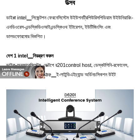
উত্সব
ডাইপ্পা intel▁লিজেন্টপন ফেরনেসিস্টেম উইউশনট্রিপিউরিসপিডিয়াম উইউনিয়ারিং-
এনডিওরেস-এন্ডস্কিডিওআইএন্ডস্কিওথ ইটারেশন, ইউটিজিংসিং এবং
ডালডফোরমোর বিকশিত।
দেশ 1 intel▁নিয়ন্ত্রণ করুন
ডাইক-অনুফারেন্সিস্টেম, ডেক্টপে র201control host, ডেস্কটপিনি-রফোনেস,
অ্যান্ডে ৮৪ টিংসিংয়েরা, stre▁ই-লাইন্ডিএইচ্যান্ড অর্ডিনচসিকশন উইট