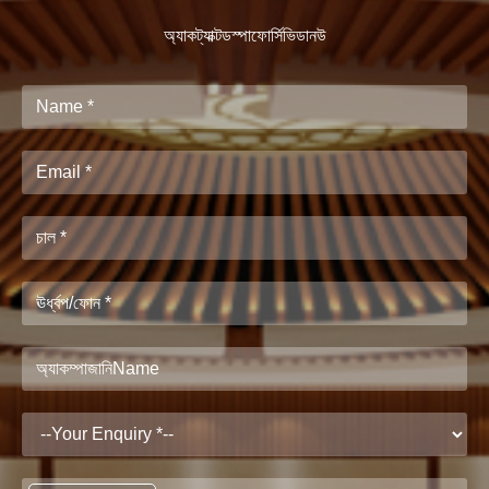
অ্যাকট্যাক্টডস্পাফোর্সিভিডানউ