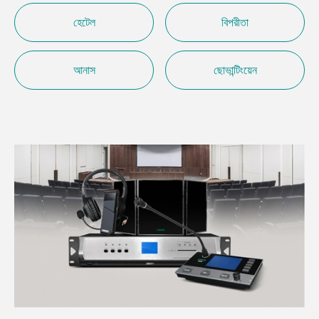
হেটেল
বিপরীতা
আনাস
ছোভান্টিংয়েন