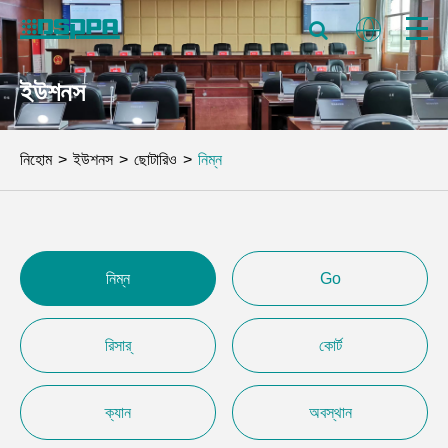
ইউশনস
নিহোম
ইউশনস
ছোটারিও
নিম্ন
নিম্ন
Go
রিসার্
কোর্ট
ক্যান
অবস্থান