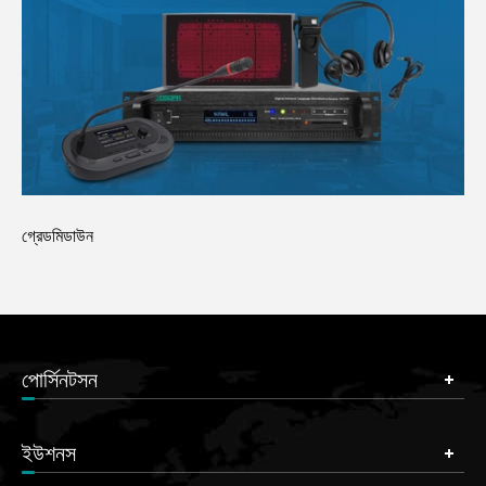
গ্রেডমিডাউন
পোর্সিনটসন
ইউশনস