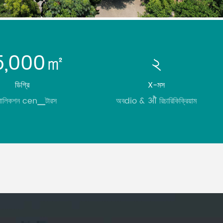
5,000㎡
২
ডিগ্রি
X-মস
োলিকশন cen▁টারস
অবdio & औ রিচারিকিক্রিয়াম