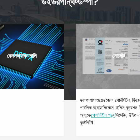
উইউরপন্থিট্ডস্পা?
কেননজ্যাকশনালি
সোর্সোর্ট
ডাস্পাশাসাওয়েডজেফ পোর্নসিটন, ডিজ
পাবলিক অ্যাডসিস্টেম, ইসিস কুয়েশন স
অ্যান্ডে
পেশাবিহীন পছন্দ
সিস্টেম, উইথ-
কুইলিটি।