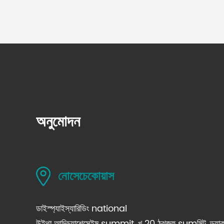
অনুমোদন
নোসেচেকোয়াস
ডাইস্প্যাইস্যারিডিং national
উইথা আদিচ্যাশেসেইম summit, খ 20 ঠঝজহু sumমিট, ড্র্যাকার্টা