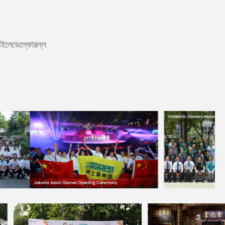
রইলেভেল্ফোরল্ল