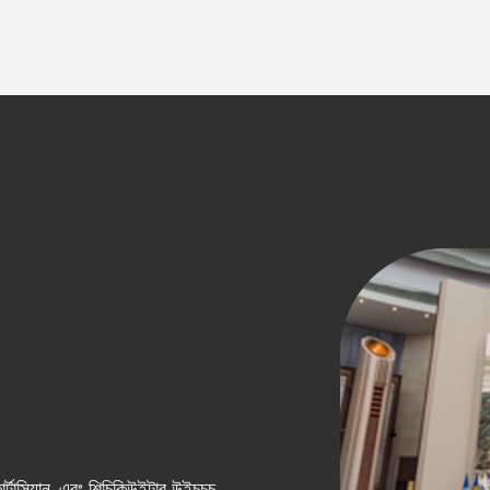
সিয়ান, এবং শিচিকিউইন্টার উইচচচ