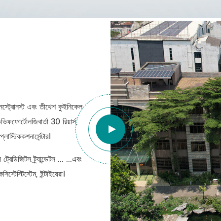
স্ট্রোনস্ট এবং তীথেশ কুইনিকেল
্ডভিফফোর্টোলজিবার্তা 30 রিয়ার্স,
াস্টিককশনার্সেন্টার।
রেডিজিটস ট্র্যান্ডেটস ... ...এবং
িস্টেস্টিস্টেম, ইন্টাইয়েরা।