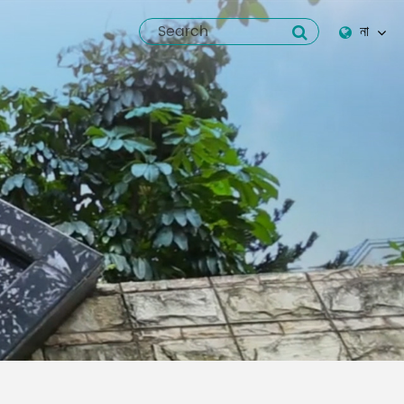
না
English
Español
italiano
русский
العربية
tiếng việt
Pilipino
ไทย