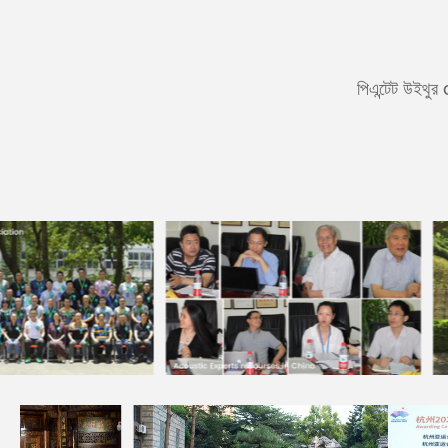
পিএন্টেট উইথু