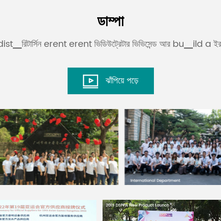
ডাম্পা
র dist▁রিটার্সিন erent erent ভিডিউট্রেটার ভিভিসেন্ড আর bu▁ild a ই
ঝাঁপিয়ে পড়ে