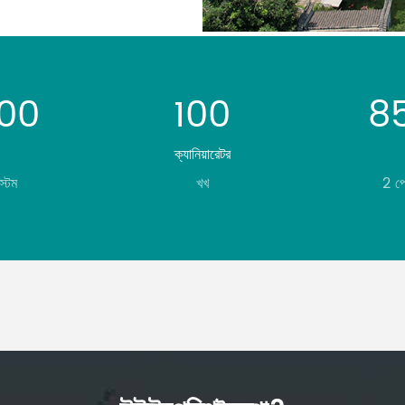
000
100
8
ক্যানিয়ারেটর
্টেম
খখ
2 প