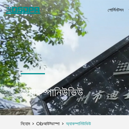
পোর্সিনটসন
অ্যাকম্পানিউভিউ
নিহোম
Obআউট্ডাস্পা
অ্যাকম্পানিউভিউ