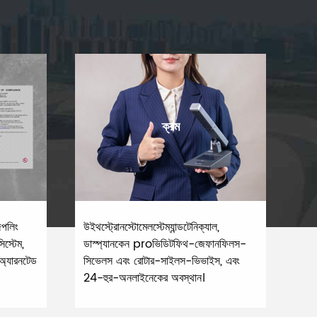
ক্রম
েপলিং
উইথস্ট্রোনস্টোমেলস্টেম্যান্ডটেনিক্যাল,
িস্টেম,
ডাস্প্যানকেন proভিডিটফিথ-জেফানফিলস-
অ্যারনটেড
সিভেলস এবং রোটার-সাইলস-ভিভাইস, এবং
24-হুর-অনলাইনেকের অবস্থান।