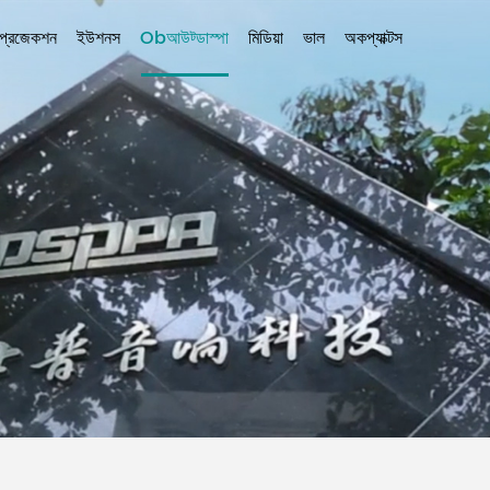
প্রজেকশন
ইউশনস
Obআউট্ডাস্পা
মিডিয়া
ভাল
অকপ্যাক্টস