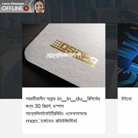
ব্র্যান্ড্র্যান্ড্রিজিভিউশন
পরবর্তীকালীন অ্যান্ড in▁in▁du▁রিপির্মোর
উইথো
জন্য 30 রিয়ার্স, ডস্পাস
সাব্লোমিলাইলাইট্রিমিডিং ওফেফাফাফার
manার্জেডেড রাভিউজিস্টিম।