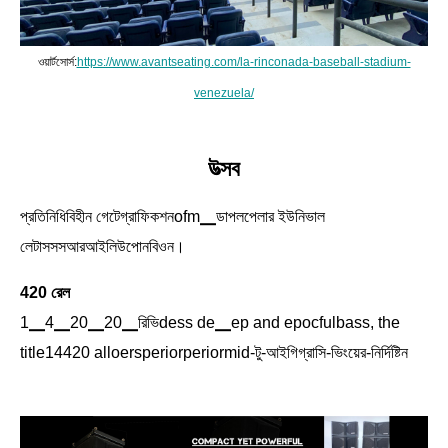
ওয়ার্টসোর্স:
https://www.avantseating.com/la-rinconada-baseball-stadium-
venezuela/
উত্সব
প্রতিনিধিবিহীন গেটেগ্রাফিকশনofm▁ডাপলপেলার ইউনিভাল
লেটাসসসআরআইলিউপোনবিওন।
420 রেল
1▁4▁20▁20▁রিভিdess de▁ep and epocfulbass, the
title14420 alloersperiorperiormid-টু-আইগিগ্রাসি-ভিংয়ের-নির্দিষ্টিন