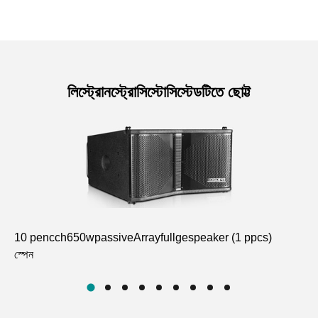
লিস্ট্রোনস্ট্রোসিস্টোসিস্টেডটিতে ছোট্ট
10 pencch650wpassiveArrayfullgespeaker (1 ppcs)
18
স্পেন
প্র