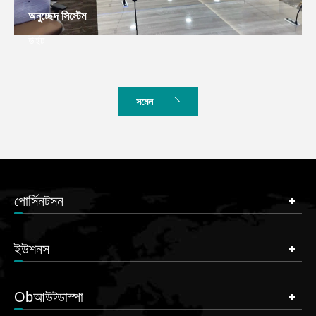
Intel▁লিজেন্টক ফেরনসিস্টেমফোরিয়ার, বিকদিডিয়া
ক্যাশেনজেডিয়া
সমেল
পোর্সিনটসন
ইউশনস
Obআউট্ডাস্পা