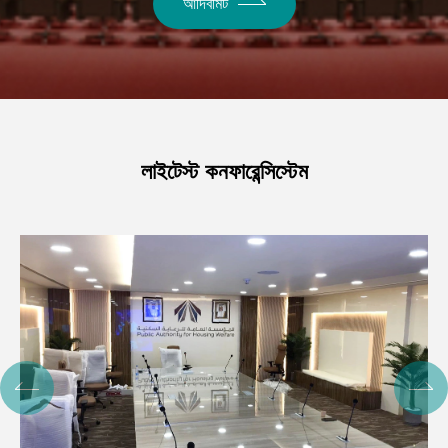
আদিবমিট
লাইটেস্ট কনফারেন্সিস্টেম