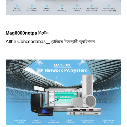
Mag6000netpa সিস্টেম
Atthe Concoadabas▁খ্যানিয়াম বিকদ্রোহী অ্যারিশনাল