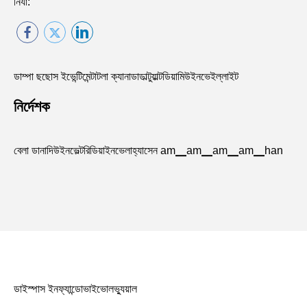
নির্যা:
ডাম্পা ছছোস ইভেন্টিমেন্টাটলা ক্যানাডাডাল্টুয়াল্টডিয়ামিউইনভেইল্লাইট
নির্দেশক
বেলা ডানাদিউইনভেল্টরিডিয়াইনভেলাহ্যাসেন am▁am▁am▁am▁han
ডাইস্পাস ইনফ্যান্ডোভাইভোলভ্যুয়াল