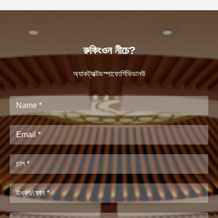
রুকিংওন নীচে?
অ্যাকট্যাক্টডস্পাফোর্সিভিডানউ