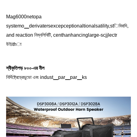
Mag6000netopa
systemo▁derivatersexcepceptionaltionalsatility,stিবিবাদি,
and reaction নিম্নলিখিটি, centhanhancinglarge-scjjlectr
উইithা
স্বীকৃতিপড় ৮০০-এর নীল
নির্দিষ্ট্রেড্রেডুডো এবং indust▁par▁par▁ks