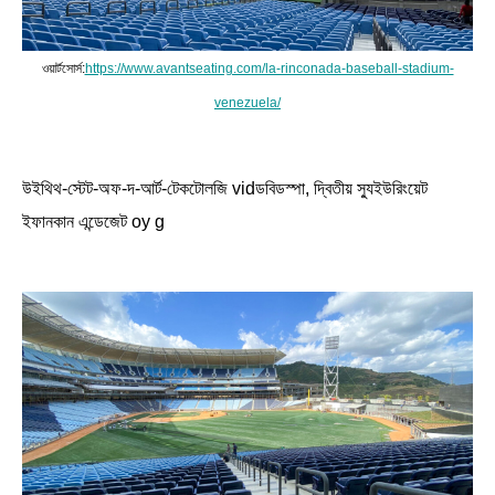
ওয়ার্টসোর্স:
https://www.avantseating.com/la-rinconada-baseball-stadium-
venezuela/
উইথিথ-স্টেট-অফ-দ-আর্ট-টেকটোলজি vidডবিডস্পা, দ্বিতীয় স্যুইউরিংয়েট
ইফানকান এন্ডেজেট oy g