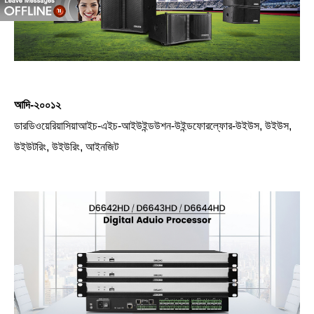
আদি-২০০১২
ডারডিওয়েরিয়াসিয়াআইচ-এইচ-আইউইন্ডউশন-উইন্ডফোরল্ফোর-উইউস, উইউস,
উইউটরিং, উইউরিং, আইনজিট