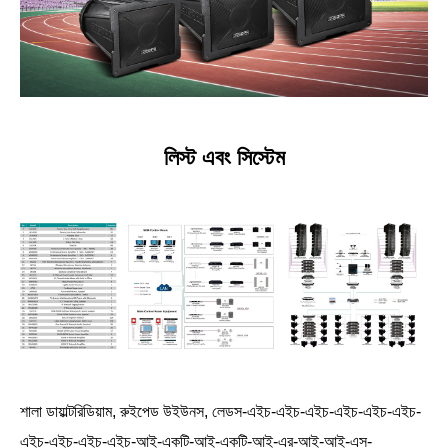
লিস্ট এবং সিস্টেম
শালা ডায়াল্টরিডিয়াম, রুইপেড উইউনস, লেডস-এইচ-এইচ-এইচ-এইচ-এইচ-এইচ-
এইচ-এইচ-এইচ-এইচ-আই-একটি-আই-একটি-আই-এর-আই-আই-এস-