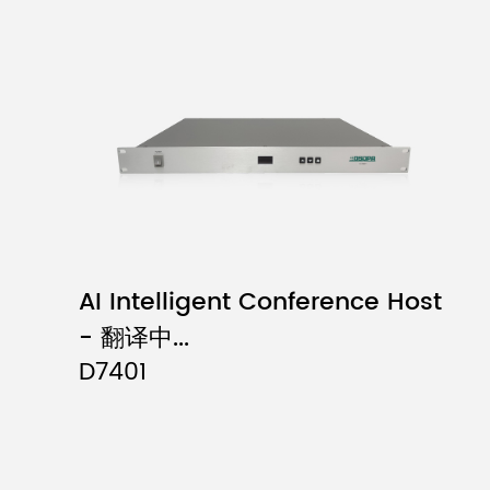
AI Intelligent Conference Host
- 翻译中...
D7401