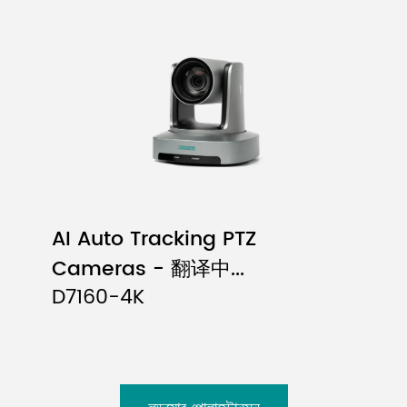
AI Auto Tracking PTZ
Cameras - 翻译中...
D7160-4K