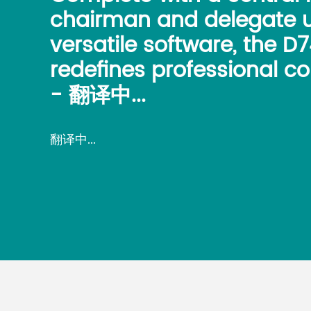
chairman and delegate u
versatile software, the D
redefines professional co
- 翻译中...
翻译中...