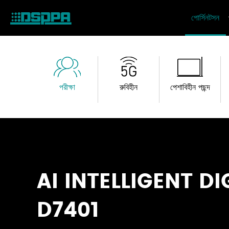
পোর্সিনটসন
পরীক্ষা
রুবিহীন
পেশাবিহীন পছন্দ
AI INTELLIGENT D
D7401