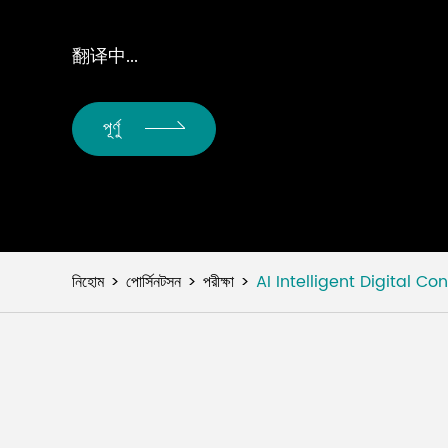
翻译中...
পূর্ণু
নিহোম
পোর্সিনটসন
পরীক্ষা
AI Intelligent Digital 