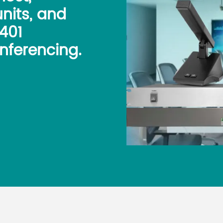
nits, and
7401
nferencing.