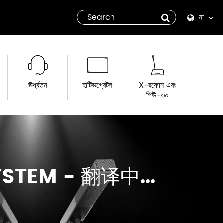
না
English
Español
ঊর্ধ্বতন
হাটিভগ্রেটল
X-রফোন এবং
italiano
পিউ-৩০
русский
العربية
YSTEM - 翻译中...
tiếng việt
Pilipino
ไทย