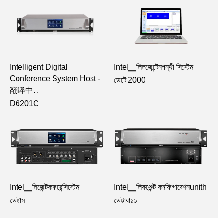
Intel▁লিলজেন্টেনপন্থী সিস্টেম
Intelligent Digital
Conference System Host -
ডেটে 2000
翻译中...
D6201C
Intel▁লিজেন্টকফরেন্সিস্টেম
Intel▁লিকঞ্জেন্ট কনফিগারেশনunith
ডেট্টাম
ডেট্টায়া১১