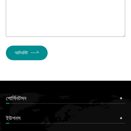
আদিবমিট
পোর্সিনটসন
ইউশনস