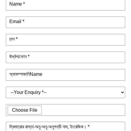
Name *
Email *
চাল *
ঊর্ধ্বপ/ফোন *
অ্যাকম্পাজানিName
Choose File
দ্বিমাত্রার রাস্তা-অনু-অনু-অনুপন্থী নাম, ইংরেজিক। *