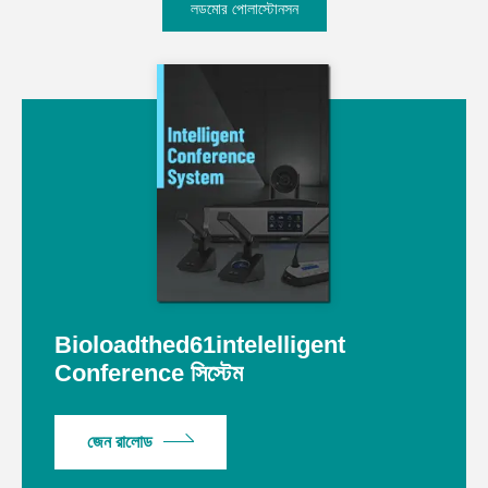
লডমোর পোলাস্টোনসন
Bioloadthed61intelelligent
Conference সিস্টেম
জেন রালোড