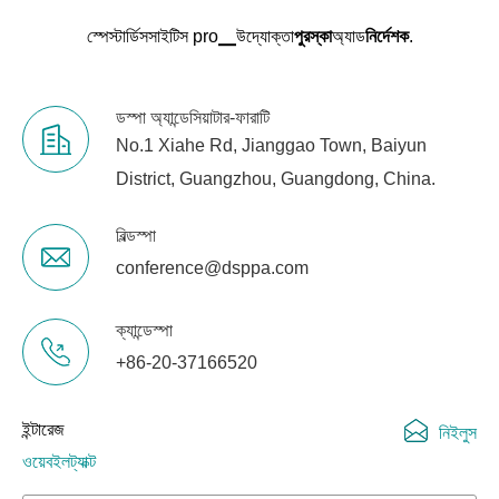
স্পেস্টার্ডিসসাইটিস pro▁উদ্যোক্তা
পুরস্কা
অ্যাড
নির্দেশক
.
ডস্পা অ্যান্ডেসিয়াটার-ফারাটি
No.1 Xiahe Rd, Jianggao Town, Baiyun
District, Guangzhou, Guangdong, China.
বিল্ডস্পা
conference@dsppa.com
ক্যান্ডেস্পা
+86-20-37166520
ইন্টারেজ
নিইলুস
ওয়েবইলট্যাক্ট