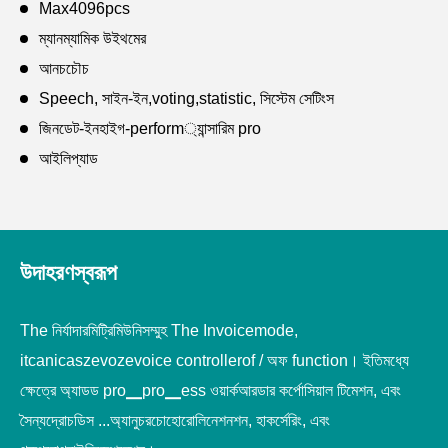
Max4096pcs
ম্যানম্যামিক উইথমের
আনচচৌচ
Speech, সাইন-ইন,voting,statistic, সিস্টেম সেটিংস
জিনডেট-ইনহাইগ-perform্যান্সারিম pro
আইলিপ্যাড
উদাহরণস্বরূপ
The নির্যাদারমিট্রিমিউনিসম্মুহ The Invoicemode,
itcanicaszevozevoice controllerof / অফ function। ইতিমধ্যে
ক্ষেত্রে অ্যাডড pro▁pro▁ess ওয়ার্কআরডার কর্পোসিয়াল টিমেশন, এবং
সৈন্যদ্রোচডিস ...অ্যানুচরচোহোরোলিনেশনশন, হাকর্সেরিং, এবং