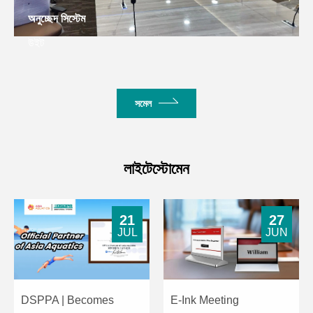
অনুচ্ছেদ সিস্টেম
উইট
সমেল
লাইটেস্টোমেন
21
27
JUL
JUN
DSPPA | Becomes
E-Ink Meeting