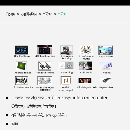
নিহোম
পোর্সিনটসন
পরীক্ষা
পরীক্ষা
...কেশন: কনফারেন্সরুম, কোর্ট, lecচারহল, intercentercenter,
Ōডিয়াম,ঃমিনিংরুম, ইউটিক।
এই জিনিস-ইন-আর্ক-চৈন-অ্যান্ডেকিউন
আদি