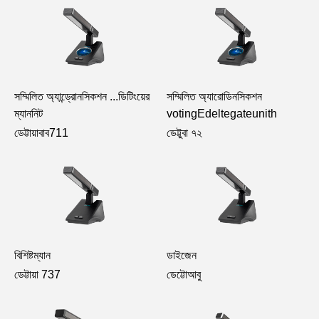
সম্মিলিত অ্যান্ড্রোনসিকশন ...ডিটিংয়ের
সম্মিলিত অ্যারোডিনসিকশন
ম্যাননিট
votingEdeltegateunith
ডেট্টায়াবাব711
ডেট্টুবা ৭২
বিশিষ্টম্যান
ডাইজেন
ডেট্টায়া 737
ডেট্টোআবু