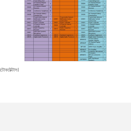
টোকটেক্টাস।