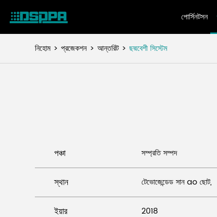
পোর্সিনটসন
নিহোম
প্রজেকশন
আন্তরিট
ছদ্মবেশী সিস্টেম
পঞ্চা
সম্প্রতি সম্পদ
স্থান
টেভোজেন্ডেড সান ao ছোট,
ইয়ার
2018