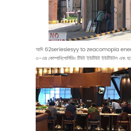
আদি 62seriesiesyy to zeacomopia enensem
৩-এর কোম্পানিপোর্সিডিং টিউট ইউটিউট ইউটিউটল এবং হতে