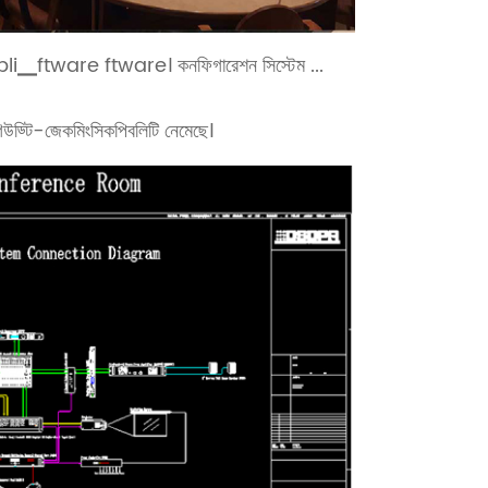
appli▁ftware ftware। কনফিগারেশন সিস্টেম ...
ং গিউড্টি-জেকমিংসিকপিবলিটি নেমেছে।