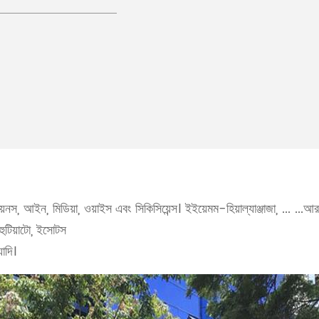
স, আইন, মিডিয়া, ওয়াইস এবং সিকিসিয়েন্স। ইইয়েমম-হিয়াল্যাঞ্জাজা, ... ...আর
ুটিয়াটো, ইসোটস
যাদি।