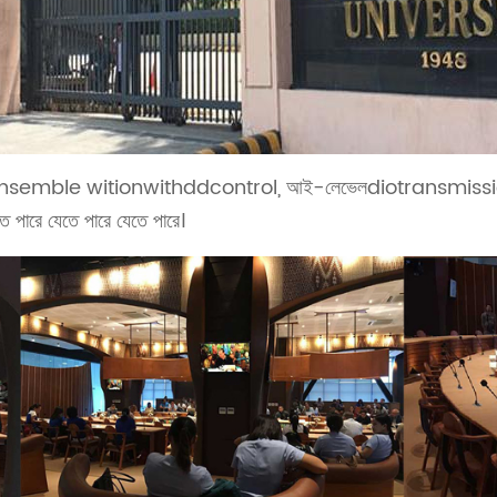
ble witionwithddcontrol, আই-লেভেলdiotransmission, এবং a
 পারে যেতে পারে যেতে পারে।