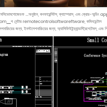
পোজেডফ ...অনুষ্ঠান, কনফারেন্সিটস, ক্যাম্পেরাস, এবং ক্রোর-অন্ডিং 
om▁প পেন্টার remotecontrolsoftwareftware, কমিনডেন্টাল
নারিংয়ের জন্য, ইনস্টলেশনারিংয়ের জন্য, অ্যাসিফিউইন্ড্যান্ডস্ট্রিগেটেবল, এব