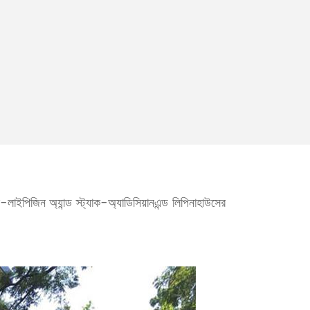
Malay
বাঙালি
-লাইপিজিন অ্যান্ড স্ট্যাক-অ্যাডিসিয়ানএন্ড লিপিনাহাউসের