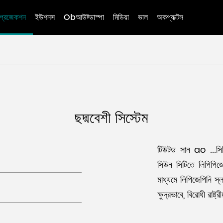
প্রজেকশন
ইউশনস
Obআউট্ডাস্পা
মিডিয়া
ভাল
অকপ্যাক্টস
ছদ্মবেশী সিস্টেম
টিউটড সান ao ...সি
সিউন সিটিতে লিপিপিজে
মাধ্যমে লিপিজেপিনি স
ক্ষুদ্রভাবে, বিরোধী রাষ্ট্র