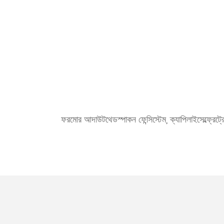
ফরমোর আদাউটথেডস্পাকন ফেন্সিস্টেম, ক্যাপিলাইসেল্ফ্রেট্রে