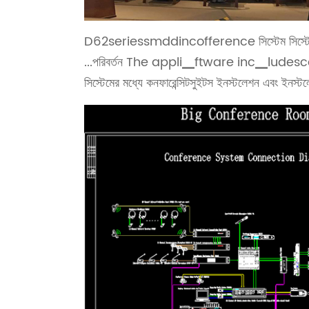
D62seriessmddincofference সিস্টেম সিস্টেমসিভোম
...পরিবর্তন The appli▁ftware inc▁ludesc
সিস্টেমের মধ্যে কনফারেন্সিটসুইটস ইনস্টলেশন এবং ইনস্টলেশ