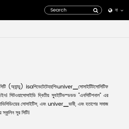
না
English
Español
italiano
русский
العربية
সিটি (অ্যান্ডু) isaপিভেটেটেহহুশিংuniver▁সোসাইটিটসোসিটিফ
ইন। সিটওয়াসোসাইডি দ্বিতীয় স্যুইটিভস্ডডড "এনসিটিশনাল" এর
tiếng việt
্লাভিসিডিংয়ের সোসাইটিস, এবং univer▁ভাবী, এবং হতাশের সমাজ
ীয় স্কুলিন সুর সিটি।
Pilipino
ไทย