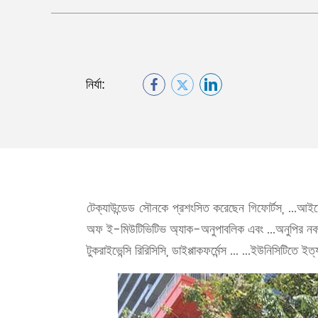
নির্যা:
টেক্যাউন্ডেড সৌনকে প্রশংসিত করেছেন গিফোর্টস, ...আইয়েন
অফ ই-মিউটিভিটিভ অ্যাক-অনুপাবলিক এবং ...অনুপির নবহ
টুকরাইভেন্সি রিরিসিসি, ডাইপ্পাকফর্মেন্স ... ...ইউনিসিটিতে ইত্