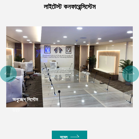
লাইটেস্ট কনফারেন্সিস্টেম
অনুচ্ছেদ সিস্টেম
উইট
সমেল