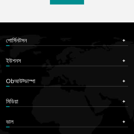
পোর্সিনটসন
ইউশনস
Obআউট্ডাস্পা
মিডিয়া
ভাল