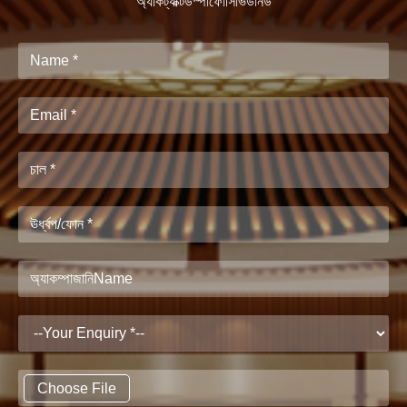
অ্যাকট্যাক্টডস্পাফোর্সিভিডানউ
Choose File