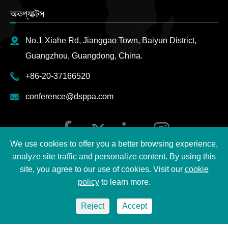
অকপ্যাক্টস
No.1 Xiahe Rd, Jianggao Town, Baiyun District,
Guangzhou, Guangdong, China.
+86-20-37166520
conference@dsppa.com
We use cookies to offer you a better browsing experience,
analyze site traffic and personalize content. By using this
site, you agree to our use of cookies. Visit our
cookie
policy
to learn more.
বিকশিত ©
2026 Guangzhou DSPPA Audio Co., Ltd.
অলট্রে
Reject
Accept
স্যান্ট
|
ডস্প্যাপ্যাপ্রিভেন