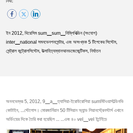
নির্যা:
ইন 2012, থিয়েসিম sum▁sum▁নিম্লিখিত্ডিন (সংযোগ)
inter▁national সমনভেনশনসেন্টার, এবং অসংখ্যক 5 টিপেকের সিস্টেম,
সেন্ট্রাল কন্ট্রোলসিস্টেম, উত্সাহিত্যম্যানআনডজেজেন্টিকস, নির্যাতন
অননভেম্বর 5, 2012, 9▁a▁ত্যাসিয়া-ইরোউরোপিয়া sumমিটওয়াস্টল্ডিনভি
কোটাইন, ...স্টেলোস। মোরজার্নিয়ান 50 টিসিয়ান অ্যান্ড লিয়ানস্ট্রেনস্টার্স এখানে
অর্ডিংয়ের দিকে তৈরি করা হয়েছিল ... ...এবং ৪০ vel▁vel ইন্টেইচে