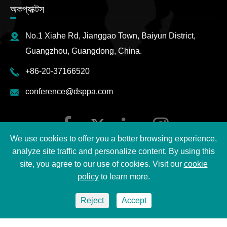
অকপ্যাক্টস
No.1 Xiahe Rd, Jianggao Town, Baiyun District,
Guangzhou, Guangdong, China.
+86-20-37166520
conference@dsppa.com
We use cookies to offer you a better browsing experience,
analyze site traffic and personalize content. By using this
site, you agree to our use of cookies. Visit our
cookie
policy
to learn more.
বিকশিত ©
2026 Guangzhou DSPPA Audio Co., Ltd.
অলট্রে
Reject
Accept
স্যান্ট
|
ডস্প্যাপ্যাপ্রিভেন