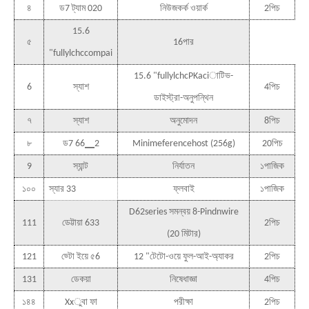
৪
ড7 ট্যাম 020
নিউজকর্ক ওয়ার্ক
2পিচ
15.6
৫
16পার
"fullylchccompai
15.6 "fullylchcPKaciাটিভ-
6
স্যাশ
4পিচ
ডাইস্ট্রা-অনুপন্থিন
৭
স্যাশ
অনুমোদন
8পিচ
৮
ড7 66▁2
Minimeferencehost (256g)
20পিচ
9
স্যান্ট
নির্যাতন
১পাজিক
১০০
স্যার 33
ফ্লবাই
১পাজিক
D62series সমন্বয় 8-Pindnwire
111
ডেট্টায়া 633
2পিচ
(20 মিটার)
121
ড্টো ইয়ে ৫6
12 "টেটো-ওয়ে ফুল-আই-অ্যাকর
2পিচ
131
ডেকয়া
নিষেধাজ্ঞা
4পিচ
১৪৪
Xxুবা ফা
পরীক্ষা
2পিচ