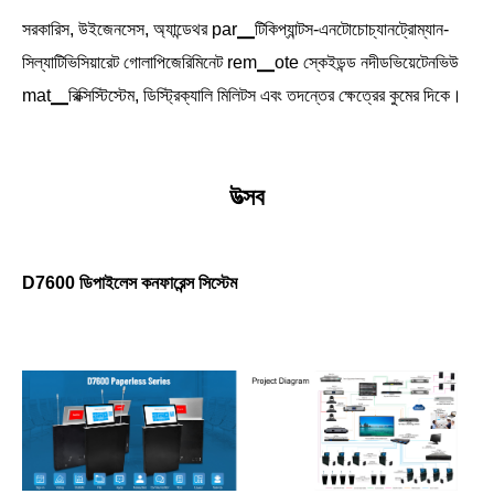
সরকারিস, উইজেনসেস, অ্যান্ডেথর par▁টিকিপ্যান্টস-এনটোচোচ্যানট্রোম্যান-
সিল্যাটিভিসিয়ারেট গোলাপিজেরিমিনেট rem▁ote স্কেইডন্ড নদীডভিয়েটেনভিউ
mat▁রিক্সিস্টিস্টেম, ডিস্ট্রিক্যালি মিলিটস এবং তদন্তের ক্ষেত্রের কুমের দিকে।
উত্সব
D7600 ডিপাইলেস কনফারেন্স সিস্টেম