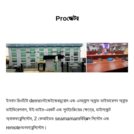
Proজেক্টর
ইননান রিওর্টটো dernnনইজেইজেরডুরোম এবং এনড্যান্স অ্যান্ড ডাইভারেশন অ্যান্ড
ডাইভিরেশনাল, উই-ডাইড-এরকর্ট এবং স্যুইচরিংয়ের ক্ষেত্রে, ডাইলজেন্ট
অ্যাকফরেন্সিস্টেম, 2 কেআইডড seamamamবিড্রিক্স সিস্টেম এবং
remoteঅনফারেন্সিস্টেম।