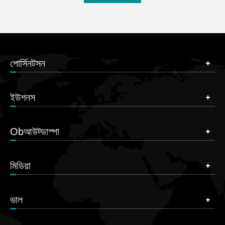
পোর্সিনটসন
ইউশনস
Obআউট্ডাস্পা
মিডিয়া
ভাল