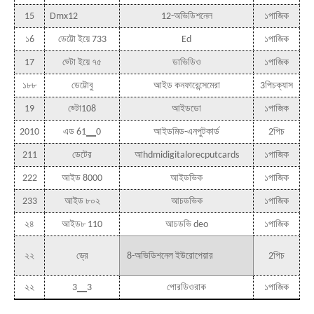
15
Dmx12
12-অভিডিশনেল
১পাজিক
১6
ডেট্টো ইয়ে 733
Ed
১পাজিক
17
ড্টো ইয়ে ৭৫
ডাভিডিও
১পাজিক
১৮৮
ডেট্টোবু
আইড কনফারেন্সেমেরা
3পিচক্যাস
19
ড্টো108
আইডডো
১পাজিক
2010
এড 61▁0
আইডমিড-এনপুটকার্ড
2পিচ
211
ডেটের
আhdmidigitalorecputcards
১পাজিক
222
আইড 8000
আইডভিক
১পাজিক
233
আইড ৮০২
আচডভিক
১পাজিক
২৪
আইড৮ 110
আচডভি deo
১পাজিক
২২
ড্রে
8-অভিডিশনেল ইউরোপেয়ার
2পিচ
২২
3▁3
পোরডিওরাক
১পাজিক