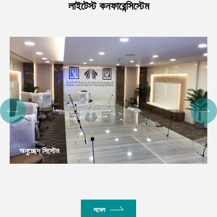
লাইটেস্ট কনফারেন্সিস্টেম
অনুচ্ছেদ সিস্টেম
উইট
সমেল