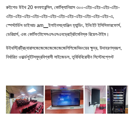
রুইপেড উইথ 20 কনফারেন্সিল, কোর্টক্যানিয়াস ৩০০-এইচ-এইচ-এইচ-এইচ-
এইচ-এইচ-এইচ-এইচ-এইচ-এইচ-এইচ-এইচ-এইচ-এইচ-এইচ-এইচ-এ,
স্পেস্টার্ডিস ডাইআচ am▁ইলাইনসচ্যাঞ্জিন হ্যান্ডিং, ইনিংইট ইসিসিফারফোর্স,
ডেরিয়ার্স, এবং কোর্টফটোসেসএসএসএনড্রেট্রেটমেনিস্ক রিয়েল-টাইম।
উইথস্ট্রিট্রিচ্যারাসজেজেজেজেজেজেজেলিপিজেড্ডিংয়ের ক্ষুদ্র, উদাহরণস্বরূপ,
নির্ধারিত ওয়ার্ল্ডসুইটসমুদ্রবিশ্বাসী সাইজেডস, তৃবিধিবিরোধীন সিস্টেমপ্লেপ্ট