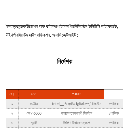
ইসস্কেরমন্ডকর্ডিজেশন অফ ডাইস্পাপাইলেসপিউনিসিস্টেম উনিমিলি লাইফোর্ডড,
উইথর্গারসিস্টেম মাইগ্রাফিকশন, অ্যাডিজেক্টআইট ;
নির্দেশক
না।
ডাল
পরানাম
কুয়ান
১
ডেট্টাম
Intel▁লিজেন্টেড igitalসম্পূর্ণ সিস্টেম
১পাজিক
২
এড7 6000
ক্যাম্পেলেসপন্থী সিস্টেম
১পাজিক
৩
স্যান্ট
ইংলিশ উদাহরণস্বরূপ
১পাজিক