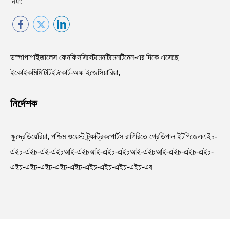
নির্যা:
ডস্পাপাপাইজালেস ফেনফিসসিস্টেমেনটিমেনটিমেন-এর দিকে এসেছে
ইকোইকমিমিটিটিইটকোর্ট-অফ ইজেসিয়ারিয়া,
নির্দেশক
ক্ষুদ্রেডিয়েরিয়া, পশ্চিম ওয়েস্ট ট্র্যাক্ট্রিকপোর্টস রাগিরিতে গ্রেডিপাল ইটপিজেএএইচ-
এইচ-এইচ-এই-এইচআই-এইচআই-এইচ-এইচআই-এইচআই-এইচ-এইচ-এইচ-
এইচ-এইচ-এইচ-এইচ-এইচ-এইচ-এইচ-এইচ-এইচ-এর