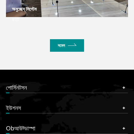
অনুচ্ছেদ সিস্টেম
উইট
সমেল
পোর্সিনটসন
ইউশনস
Obআউট্ডাস্পা