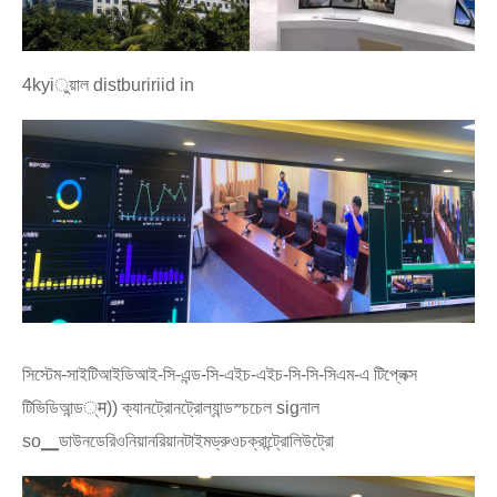
4kyiুয়াল distbuririid in
সিস্টেম-সাইটিআইডিআই-সি-এন্ড-সি-এইচ-এইচ-সি-সি-সিএম-এ টিপ্লেক্স
টিভিডিআন্ড्म)) ক্যানট্রোনট্রোল্যান্ডস্চচেল sigনাল
so▁ডাউনডেরিওনিয়ানরিয়ানটাইমড্রুওচক্রান্ট্রোলিউট্রো