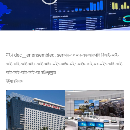
উইথ dec▁enensembled, serভার-এফআর-এফআরডালি রিআই-আই-
আই-আই-আই-এইচ-আই-এইচ-এইচ-এইচ-এইচ-এইচ-আই-এর-এইচ-আই-আই-
আই-আই-আই-আই-আ ইঞ্জিপুট্যান্ড ;
ইট্যানকিয়াম