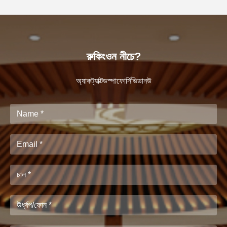
রুকিংওন নীচে?
অ্যাকট্যাক্টডস্পাফোর্সিভিডানউ