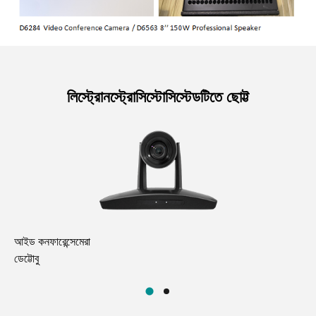
লিস্ট্রোনস্ট্রোসিস্টোসিস্টেডটিতে ছোট্ট
আইড কনফারেন্সেমেরা
8'▁
ডেট্টোবু
ডেট