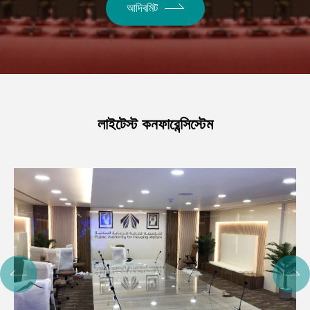
আদিবমিট
লাইটেস্ট কনফারেন্সিস্টেম