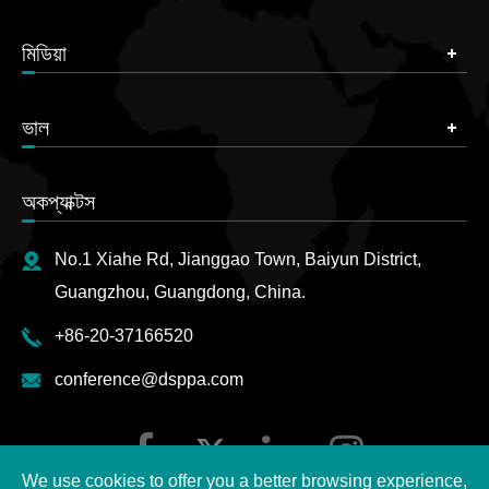
মিডিয়া
ভাল
অকপ্যাক্টস
No.1 Xiahe Rd, Jianggao Town, Baiyun District,
Guangzhou, Guangdong, China.
+86-20-37166520
conference@dsppa.com
We use cookies to offer you a better browsing experience,