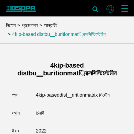
নিহোম
প্রজেকশন
আন্তরিট
4kip-based distbu▁buritionmat্রিক্সসিস্টিস্টেমীন
4kip-based
distbu▁buritionmat্রিক্সসিস্টিস্টেমীন
পঞ্চা
4kip-baseddist▁riritionmatrix সিস্টেম
স্থান
চিনাই
ইয়ার
2022