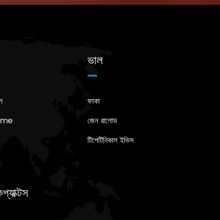
ভাল
ন
ফাকা
Name
জেন রালোড
টিপেটিনিকাল ইভিস
প্যাক্টস