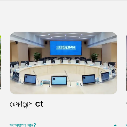
রেফারেন্স ct
স্যাস্যাপল সান?