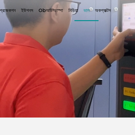
প্রজেকশন
ইউশনস
Obআউট্ডাস্পা
মিডিয়া
ভাল
অকপ্যাক্টস