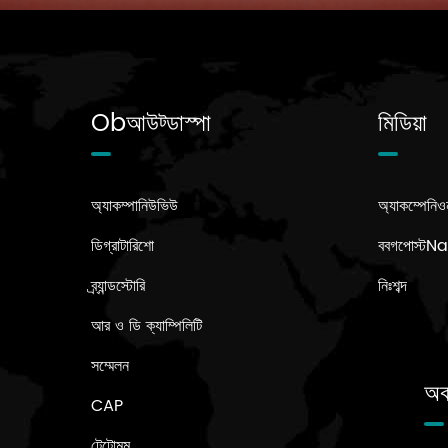
Obআউট্ডাস্পা
মিডিয়া
অ্যাকম্পানিউভিউ
অ্যাকম্পেনিও
ডিগ্রাটারিশো
ববগপোস্ট
ব্র্যান্ডস্টোরি
নিঃশব্দ
আর ও ডি ক্যাম্পিলিটি
সম্মেলন
অক
CAP
টেটোমম