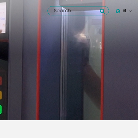
না
English
Español
italiano
русский
العربية
tiếng việt
Pilipino
ไทย