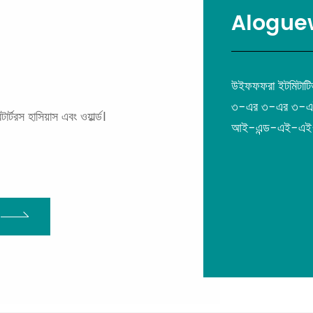
Aloguew
উইফফফরা ইটমিটাটিভ 
৩-এর ৩-এর ৩-
টরস হাসিয়াস এবং ওয়ার্ল্ড।
আই-এন্ড-এই-এ