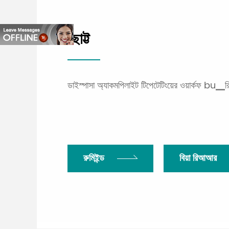
ছোট্ট
ডাইস্পাসা অ্যাকমপিলাইট টিপেটেটিংয়ের ওয়ার্কফ bu▁রিটার্
রুমিইন্ড
বিয়া রিআআর