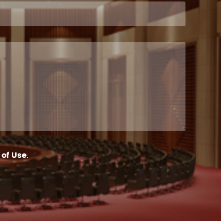
of Use
.