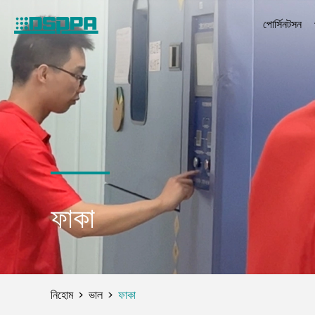
পোর্সিনটসন
ফাকা
নিহোম
ভাল
ফাকা