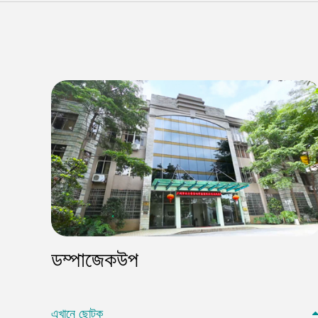
ডম্পাজেকউপ
এখানে ছোট্ক