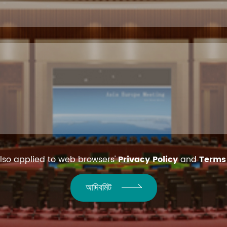
also applied to web browsers'
Privacy Policy
and
Terms 
আদিবমিট