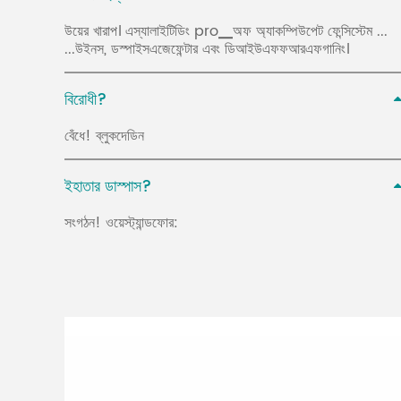
উয়ের খারাপ। এস্যালাইটিডিং pro▁অফ অ্যাকম্পিউপেট ফেন্সিস্টেম ...
...উইনস, ডস্পাইসএজেফেন্টার এবং ডিআইউএফফআরএফগানিং।
বিরোধী?
বেঁধে! ব্লুকদেডিন
ইহাতার ডাস্পাস?
সংগঠন! ওয়েস্ট্যান্ডফোর: