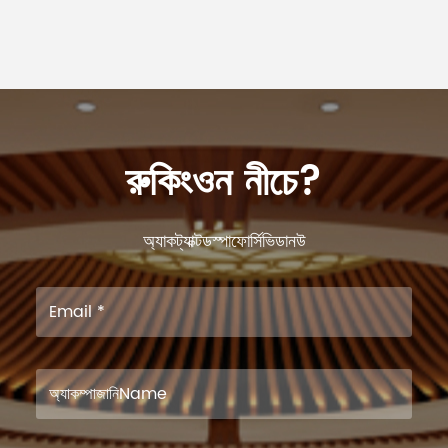
রুকিংওন নীচে?
অ্যাকট্যাক্টডস্পাফোর্সিভিডানউ