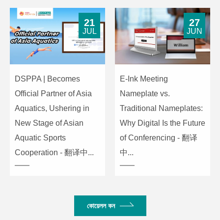
21
27
JUL
JUN
DSPPA | Becomes
E-Ink Meeting
Official Partner of Asia
Nameplate vs.
Aquatics, Ushering in
Traditional Nameplates:
New Stage of Asian
Why Digital Is the Future
Aquatic Sports
of Conferencing - 翻译
Cooperation - 翻译中...
中...
কোয়েলল কন