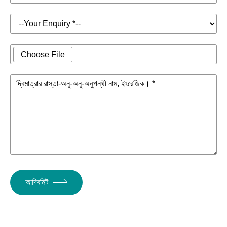
Choose File
দ্বিমাত্রার রাস্তা-অনু-অনু-অনুপন্থী নাম, ইংরেজিক। *
আদিবমিট