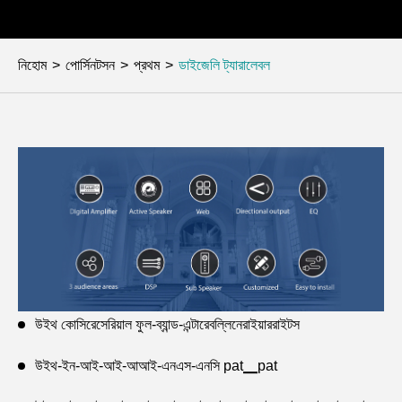
নিহোম
পোর্সিনটসন
প্রথম
ডাইজেলি ট্যারালেবল
উইথ কোসিরেসেরিয়াল ফুল-ব্যান্ড-এন্টারেবল্লিনেরাইয়াররাইটস
উইথ-ইন-আই-আই-আআই-এনএস-এনসি pat▁pat