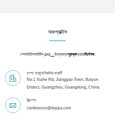
অকপ্যাক্টস
স্পেস্টার্ডিসসাইটিস pro▁উদ্যোক্তা
পুরস্কা
অ্যাড
নির্দেশক
.
ডস্পা অ্যান্ডেসিয়াটার-ফারাটি
No.1 Xiahe Rd, Jianggao Town, Baiyun
District, Guangzhou, Guangdong, China.
বিল্ডস্পা
conference@dsppa.com