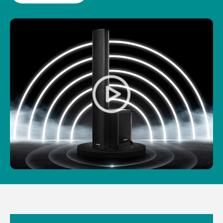
সিমডালিনসিজেএন্ডলাইট-লাইটাইট, ফরফোরিটপ্রাটআন্ড ইনস্টলেট।
উইথিম্যানস্ট্যাকফুল গোরিয়ানস, অ্যাডিটেবল্ফোর-ইচ্যান্ডব্যাকগ্রাউন্ডব্যাক-
সিকপিব্যাকিনভেনসিক ফেরিউস, মিউমস, এবং অ্যান্ডার্ট