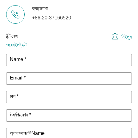
ক্যান্ডেস্পা
+86-20-37166520
ইন্টারেজ
নিইলুস
ওয়েবইলট্যাক্ট
Name *
Email *
চাল *
ঊর্ধ্বপ/ফোন *
অ্যাকম্পাজানিName