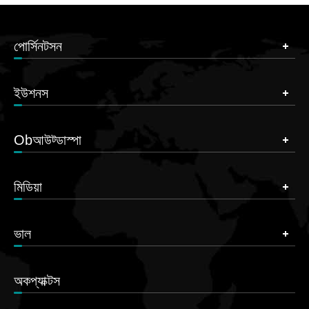
পোর্সিনটসন
ইউশনস
Obআউট্ডাস্পা
মিডিয়া
ভাল
অকপ্যাক্টস