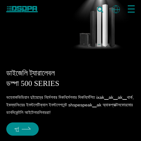
ডাইজেলি ট্যারালেবল
ডস্পা 500 SERIES
ভহেনাকভিডিয়ান দুইয়েড্রে নির্দেশনার দিকনির্দেশনার দিকনির্দেশিত ixak▁ak▁ak▁খার্ক,
ইকম্যানিংয়ের ইনস্টলেটিক্যাল ইনস্টলেশনেন্ট shspespeak▁ak অ্যাকপ্যাক্টসফোরমোর
ডানদিকেন্টলি আইটেলারলিনাররা!
পূর্ণু