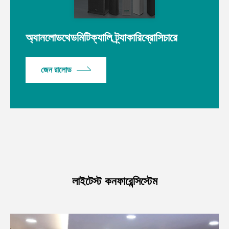
অ্যানলোডথেডমিটিক্যালি ট্র্যাকারিব্রোসিচারে
জেন রালোড
লাইটেস্ট কনফারেন্সিস্টেম