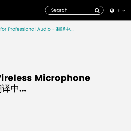
না
English
for Professional Audio - 翻译中...
Español
italiano
русский
Wireless Microphone
العربية
翻译中...
tiếng việt
Pilipino
ไทย