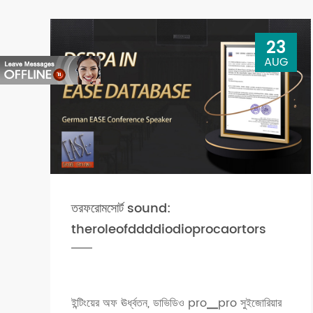
23
AUG
তরফরোমসোর্ট sound:
theroleofddddiodioprocaortors
ইন্টিংয়ের অফ ঊর্ধ্বতন, ডাভিডিও pro▁pro সুইজোরিয়ার