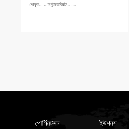
পোফুল... ...অনুইজেরিয়াট... ....
পোর্সিনটসন
ইউশনস