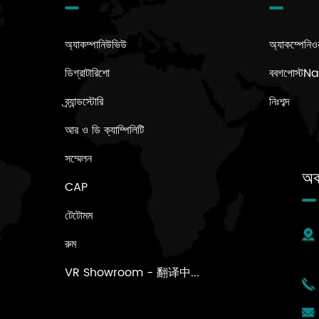
অ্যাকম্পানিউভিউ
অ্যাকম্পেনিও
ডিগ্রাটারিশো
ববগপোস্ট
ব্র্যান্ডস্টোরি
নিঃশব্দ
আর ও ডি ক্যাম্পিলিটি
সম্মেলন
অক
CAP
টেটোমম
রুম
VR Showroom - 翻译中...