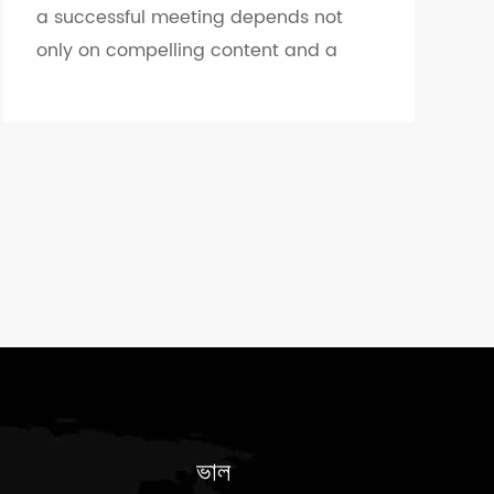
a successful meeting depends not
only on compelling content and a
well-structured agenda, but also on
an outstanding audio system. A
complete and high-quality...
ভাল