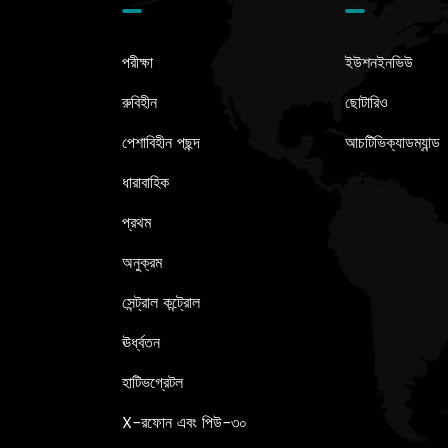
পরীক্ষা
ইউশনইনভিউ
রুবিহীন
ছোটারিও
পেশাবিহীন পছন্দ
আচটিভিক্যাডম্যান্ড
ধারাবাহিক
প্রথম
অনুক্রম
সেন্ট্রাল কন্ট্রোল
ঊর্ধ্বতন
হাটিভগ্রেটল
X-রফোন এবং পিউ-৩০