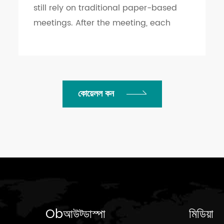
still rely on traditional paper-based
meetings. After the meeting, each
participant is left with a thick stack of
documents. This not only leads to
significa...
কোয়েলল কন
Obআউট্ডাস্পা
মিডিয়া